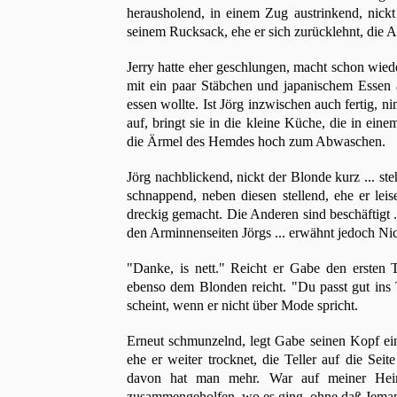
herausholend, in einem Zug austrinkend, nickt 
seinem Rucksack, ehe er sich zurücklehnt, die 
Jerry hatte eher geschlungen, macht schon wied
mit ein paar Stäbchen und japanischem Essen 
essen wollte. Ist Jörg inzwischen auch fertig, 
auf, bringt sie in die kleine Küche, die in ein
die Ärmel des Hemdes hoch zum Abwaschen.
Jörg nachblickend, nickt der Blonde kurz ... st
schnappend, neben diesen stellend, ehe er leise
dreckig gemacht. Die Anderen sind beschäftigt .
den Arminnenseiten Jörgs ... erwähnt jedoch Nich
"Danke, is nett." Reicht er Gabe den ersten T
ebenso dem Blonden reicht. "Du passt gut ins 
scheint, wenn er nicht über Mode spricht.
Erneut schmunzelnd, legt Gabe seinen Kopf ein 
ehe er weiter trocknet, die Teller auf die Seite
davon hat man mehr. War auf meiner Heima
zusammengeholfen, wo es ging, ohne daß Jeman