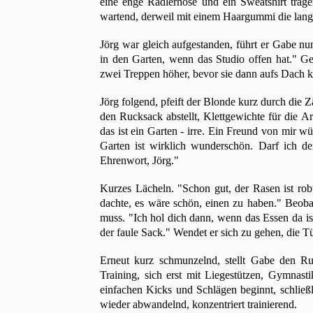
eine enge Radlerhose und ein Sweatshirt trage
wartend, derweil mit einem Haargummi die la
Jörg war gleich aufgestanden, führt er Gabe nu
in den Garten, wenn das Studio offen hat." G
zwei Treppen höher, bevor sie dann aufs Dach ko
Jörg folgend, pfeift der Blonde kurz durch die Zäh
den Rucksack abstellt, Klettgewichte für die 
das ist ein Garten - irre. Ein Freund von mir 
Garten ist wirklich wunderschön. Darf ich d
Ehrenwort, Jörg."
Kurzes Lächeln. "Schon gut, der Rasen ist ro
dachte, es wäre schön, einen zu haben." Beoba
muss. "Ich hol dich dann, wenn das Essen da is
der faule Sack." Wendet er sich zu gehen, die Tü
Erneut kurz schmunzelnd, stellt Gabe den Ru
Training, sich erst mit Liegestützen, Gymnas
einfachen Kicks und Schlägen beginnt, schließ
wieder abwandelnd, konzentriert trainierend.