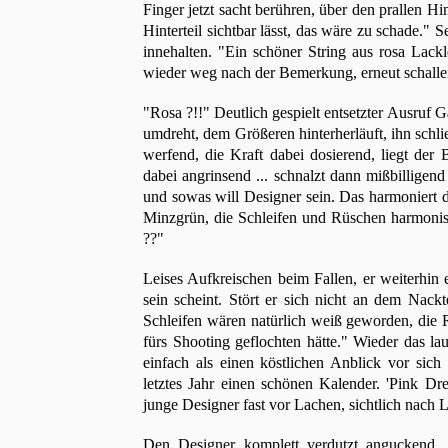
Finger jetzt sacht berühren, über den prallen H
Hinterteil sichtbar lässt, das wäre zu schade."
innehalten. "Ein schöner String aus rosa Lack
wieder weg nach der Bemerkung, erneut schalle
"Rosa ?!!" Deutlich gespielt entsetzter Ausruf Ga
umdreht, dem Größeren hinterherläuft, ihn schl
werfend, die Kraft dabei dosierend, liegt der
dabei angrinsend ... schnalzt dann mißbilligend 
und sowas will Designer sein. Das harmoniert 
Minzgrün, die Schleifen und Rüschen harmonisc
??"
Leises Aufkreischen beim Fallen, er weiterhin 
sein scheint. Stört er sich nicht an dem Nack
Schleifen wären natürlich weiß geworden, die 
fürs Shooting geflochten hätte." Wieder das laut
einfach als einen köstlichen Anblick vor sich 
letztes Jahr einen schönen Kalender. 'Pink D
junge Designer fast vor Lachen, sichtlich nach 
Den Designer komplett verdutzt anguckend, 