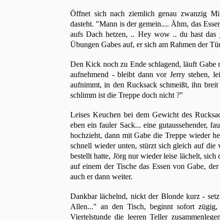
Öffnet sich nach ziemlich genau zwanzig Mi
dasteht. "Mann is der gemein.... Ähm, das Esse
aufs Dach hetzen, .. Hey wow .. du hast das j
Übungen Gabes auf, er sich am Rahmen der Tür f
Den Kick noch zu Ende schlagend, läuft Gabe
aufnehmend - bleibt dann vor Jerry stehen, le
aufnimmt, in den Rucksack schmeißt, ihn breit
schlimm ist die Treppe doch nicht ?"
Leises Keuchen bei dem Gewicht des Rucksacks
eben ein fauler Sack... eine gutaussehender, fa
hochzieht, dann mit Gabe die Treppe wieder hera
schnell wieder unten, stürzt sich gleich auf di
bestellt hatte, Jörg nur wieder leise lächelt, si
auf einem der Tische das Essen von Gabe, der 
auch er dann weiter.
Dankbar lächelnd, nickt der Blonde kurz - set
Allen..." an den Tisch, beginnt sofort zügi
Viertelstunde die leeren Teller zusammenlege