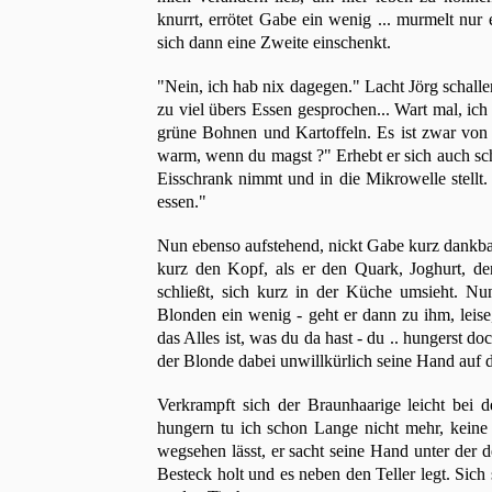
knurrt, errötet Gabe ein wenig ... murmelt nur e
sich dann eine Zweite einschenkt.
"Nein, ich hab nix dagegen." Lacht Jörg schall
zu viel übers Essen gesprochen... Wart mal, ic
grüne Bohnen und Kartoffeln. Es ist zwar von 
warm, wenn du magst ?" Erhebt er sich auch s
Eisschrank nimmt und in die Mikrowelle stellt. 
essen."
Nun ebenso aufstehend, nickt Gabe kurz dankbar 
kurz den Kopf, als er den Quark, Joghurt, d
schließt, sich kurz in der Küche umsieht. N
Blonden ein wenig - geht er dann zu ihm, leise,
das Alles ist, was du da hast - du .. hungerst do
der Blonde dabei unwillkürlich seine Hand auf d
Verkrampft sich der Braunhaarige leicht bei 
hungern tu ich schon Lange nicht mehr, keine
wegsehen lässt, er sacht seine Hand unter der d
Besteck holt und es neben den Teller legt. Sic