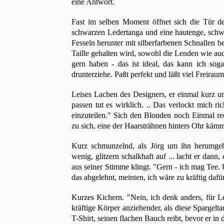
eine Antwort.
Fast im selben Moment öffnet sich die Tür des
schwarzen Ledertanga und eine hautenge, schwa
Fesseln herunter mit silberfarbenen Schnallen bef
Taille gehalten wird, sowohl die Lenden wie auc
gern haben - das ist ideal, das kann ich so
drunterziehe. Paßt perfekt und läßt viel Freiraum 
Leises Lachen des Designers, er einmal kurz u
passen tut es wirklich. .. Das verlockt mich r
einzuteilen." Sich den Blonden noch Einmal rec
zu sich, eine der Haarsträhnen hinters Ohr käm
Kurz schmunzelnd, als Jörg um ihn herumgeh
wenig, glitzern schalkhaft auf ... lacht er dan
aus seiner Stimme klingt. "Gern - ich mag Tee. 
das abgelehnt, meinten, ich wäre zu kräftig daf
Kurzes Kichern. "Nein, ich denk anders, für Le
kräftige Körper anziehender, als diese Spargelta
T-Shirt, seinen flachen Bauch reibt, bevor er in