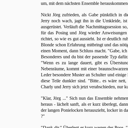
um, mit dem nächsten Ensemble herauskommend,
Nickt Jörg zufrieden, als Gabe pünktlich in di
Jerry noch wach, jagt ihn in die Umkleide, is
ausgerüstet. Verläuft die Nachmittagssession so
für das Posing und Jörg wieder Anweisungen 
richtet, so wie es gut aussieht. Ist er deutlich
Blonde schon Erfahrung mitbringt und das nötig
einen Moment, dann Schluss macht. "Gabe, ich 
Besonderes und du bist der passende Typ dafür
"Wenn es zu lange dauert, gibt es Überstun
Nebenräume, kommt mit einer braunschwarzen 
Leder besondere Muster an Schulter und einige S
diese Teile dunkler sind. "Bitte.. es wäre ne
Charly und Jerry sich jetzt verabschieden, nur 
"Klar, Jörg ..." Sich nun das Ensemble nehme
heraus - lächelt sanft, als er kurz überlegt, d
der langen Ponielocken herauszieht, locker in da
?"
"Dank dir." Überlegt er kurz wegen der Pose. "