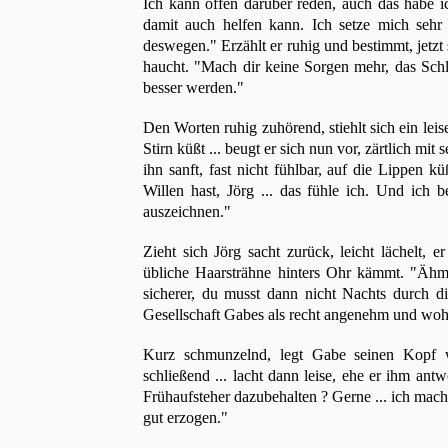
Ich kann offen darüber reden, auch das habe i
damit auch helfen kann. Ich setze mich sehr
deswegen." Erzählt er ruhig und bestimmt, jetzt
haucht. "Mach dir keine Sorgen mehr, das Schl
besser werden."
Den Worten ruhig zuhörend, stiehlt sich ein lei
Stirn küßt ... beugt er sich nun vor, zärtlich mi
ihn sanft, fast nicht fühlbar, auf die Lippen k
Willen hast, Jörg ... das fühle ich. Und ich 
auszeichnen."
Zieht sich Jörg sacht zurück, leicht lächelt, 
übliche Haarsträhne hinters Ohr kämmt. "Ähm.. 
sicherer, du musst dann nicht Nachts durch d
Gesellschaft Gabes als recht angenehm und woh
Kurz schmunzelnd, legt Gabe seinen Kopf w
schließend ... lacht dann leise, ehe er ihm ant
Frühaufsteher dazubehalten ? Gerne ... ich mac
gut erzogen."