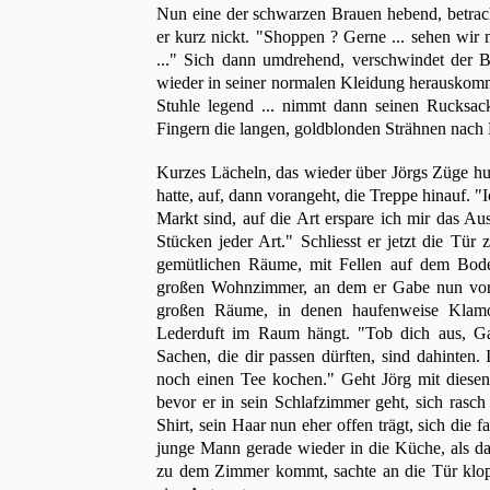
Nun eine der schwarzen Brauen hebend, betracht
er kurz nickt. "Shoppen ? Gerne ... sehen wir
..." Sich dann umdrehend, verschwindet der B
wieder in seiner normalen Kleidung herauskomme
Stuhle legend ... nimmt dann seinen Rucksack
Fingern die langen, goldblonden Strähnen nach Hi
Kurzes Lächeln, das wieder über Jörgs Züge hu
hatte, auf, dann vorangeht, die Treppe hinauf. 
Markt sind, auf die Art erspare ich mir das Au
Stücken jeder Art." Schliesst er jetzt die Tür
gemütlichen Räume, mit Fellen auf dem Bode
großen Wohnzimmer, an dem er Gabe nun vorbe
großen Räume, in denen haufenweise Klamott
Lederduft im Raum hängt. "Tob dich aus, Gab
Sachen, die dir passen dürften, sind dahinten.
noch einen Tee kochen." Geht Jörg mit diesen
bevor er in sein Schlafzimmer geht, sich rasch
Shirt, sein Haar nun eher offen trägt, sich di
junge Mann gerade wieder in die Küche, als das
zu dem Zimmer kommt, sachte an die Tür klopf