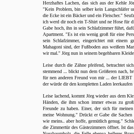
Herzhaftes Lachen, das sich aus der Kehle Jörg
"Kein Problem, bin selber kein Langschläfe
die Ecke ist ein Bäcker und ein Fleischer." Seuf
ich werd dir noch ein T-Shirt und ne Hose für 
Gabe hoch, ihn in sein Schlafzimmer führt, da
Apartment. "Es ist ein wenig groß für eine Pers
sein Schlafzimmer, eingerichtet mit einem 
Mahagoni sind, der Fußboden aus weißem Marm
wir mal." Jörg nun in seinem begehbaren Kleid
Leise durch die Zähne pfeifend, betrachtet si
stemmend ... blickt nun dem Größeren nach, br
für nen anderen Freund von mir ... der LIEBT 
der würde dir den kompletten Laden leerkaufen
Leise lachend, kommt Jörg wieder aus dem Klei
Händen, die ihm schon immer etwas zu groß, 
Freunde zu haben. Einer, der sich für meinen
meine Wohnung." Drückt er Gabe die Sachen i
wie meins.. aber hoffe, gemütlich genug." Schl
die Zimmertür des Gästezimmers öffnet. Ist das
Nussbaumholz, die Felle ebenso helleres Braun