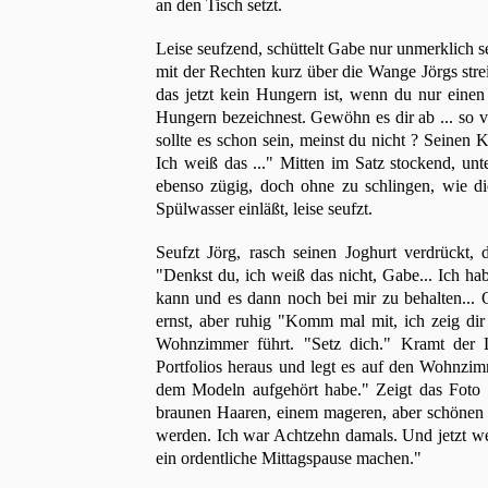
an den Tisch setzt.
Leise seufzend, schüttelt Gabe nur unmerklich se
mit der Rechten kurz über die Wange Jörgs strei
das jetzt kein Hungern ist, wenn du nur einen 
Hungern bezeichnest. Gewöhn es dir ab ... so v
sollte es schon sein, meinst du nicht ? Seinen K
Ich weiß das ..." Mitten im Satz stockend, unt
ebenso zügig, doch ohne zu schlingen, wie die
Spülwasser einläßt, leise seufzt.
Seufzt Jörg, rasch seinen Joghurt verdrückt, 
"Denkst du, ich weiß das nicht, Gabe... Ich ha
kann und es dann noch bei mir zu behalten... 
ernst, aber ruhig "Komm mal mit, ich zeig dir
Wohnzimmer führt. "Setz dich." Kramt der L
Portfolios heraus und legt es auf den Wohnzim
dem Modeln aufgehört habe." Zeigt das Foto a
braunen Haaren, einem mageren, aber schönen G
werden. Ich war Achtzehn damals. Und jetzt we
ein ordentliche Mittagspause machen."