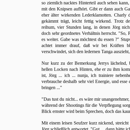
so ziemlich nacktes Hinterteil auch sehen kan
mit den Knipsen aufhört. Gibt er dann auch Ga
eher älter wirkenden Lederklamotten. Charly 
gekämmt trägt, leicht fettig wirkend. Trotz
reihum, vier Stunden lang, in denen Jörg nich
doch sehr geordnetes Verhältnis herrscht. "So,
es weiter. Gabe was möchtest du essen ?" Stups
achtet immer drauf, daß wir bei Kräften b
verschwindet, sich den ledernen Tanga auszieht,
Nur kurz zu der Bemerkung Jerrys lächelnd, bl
hellen Locken nach Hinten, ehe er zu ihm kommt
ist, Jörg ... ich ... nunja, ich trainiere neb
verbrauche deshalb sehr viel Energie, und esse d
bringen ..."
"Das tust du nicht... es wäre mir unangenehmer,
während der Shootings für die Verpflegung sorg
Blick ernster wird beim Sprechen, doch das kau
Mit einem leisen Seufzer kurz nickend, streich
Jörg schließlich antwortet. "Gut ... dann hätte i