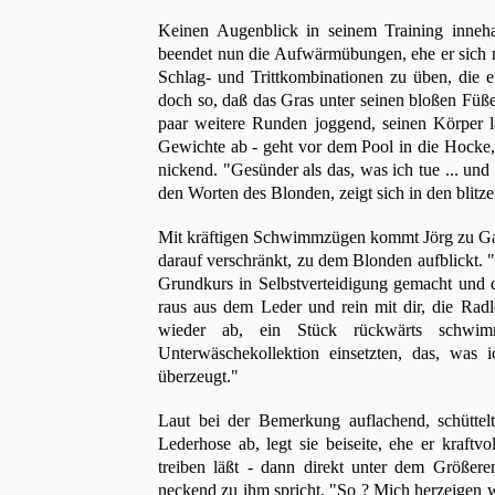
Keinen Augenblick in seinem Training inneh
beendet nun die Aufwärmübungen, ehe er sich mi
Schlag- und Trittkombinationen zu üben, die e
doch so, daß das Gras unter seinen bloßen Füße
paar weitere Runden joggend, seinen Körper l
Gewichte ab - geht vor dem Pool in die Hock
nickend. "Gesünder als das, was ich tue ... un
den Worten des Blonden, zeigt sich in den blit
Mit kräftigen Schwimmzügen kommt Jörg zu Gabe
darauf verschränkt, zu dem Blonden aufblickt. "
Grundkurs in Selbstverteidigung gemacht und da
raus aus dem Leder und rein mit dir, die Rad
wieder ab, ein Stück rückwärts schwim
Unterwäschekollektion einsetzten, das, was 
überzeugt."
Laut bei der Bemerkung auflachend, schüttelt
Lederhose ab, legt sie beiseite, ehe er kraftv
treiben läßt - dann direkt unter dem Größeren
neckend zu ihm spricht. "So ? Mich herzeigen 