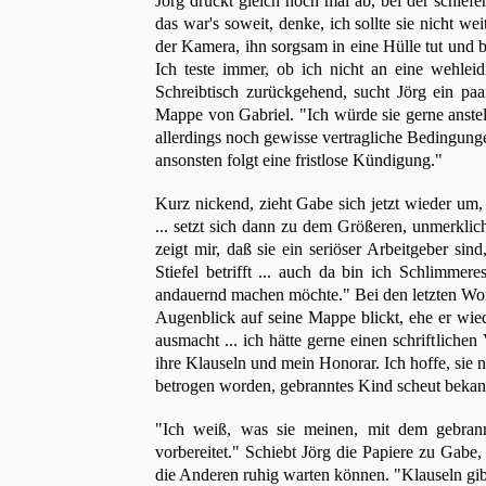
Jörg drückt gleich noch mal ab, bei der schief
das war's soweit, denke, ich sollte sie nicht we
der Kamera, ihn sorgsam in eine Hülle tut und bes
Ich teste immer, ob ich nicht an eine wehlei
Schreibtisch zurückgehend, sucht Jörg ein paa
Mappe von Gabriel. "Ich würde sie gerne anstell
allerdings noch gewisse vertragliche Bedingun
ansonsten folgt eine fristlose Kündigung."
Kurz nickend, zieht Gabe sich jetzt wieder um,
... setzt sich dann zu dem Größeren, unmerklic
zeigt mir, daß sie ein seriöser Arbeitgeber si
Stiefel betrifft ... auch da bin ich Schlimme
andauernd machen möchte." Bei den letzten Worte
Augenblick auf seine Mappe blickt, ehe er wie
ausmacht ... ich hätte gerne einen schriftlichen
ihre Klauseln und mein Honorar. Ich hoffe, sie n
betrogen worden, gebranntes Kind scheut bekann
"Ich weiß, was sie meinen, mit dem gebrann
vorbereitet." Schiebt Jörg die Papiere zu Gabe,
die Anderen ruhig warten können. "Klauseln gib